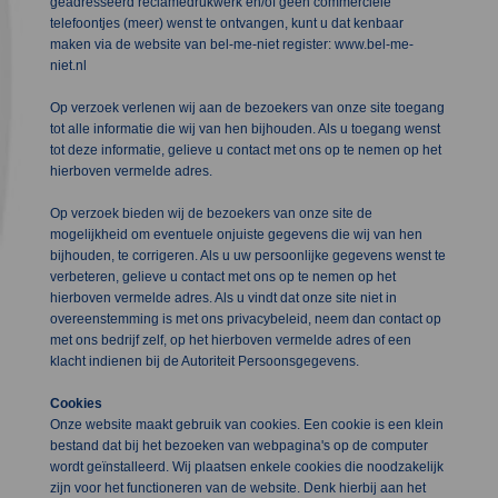
geadresseerd reclamedrukwerk en/of geen commerciële
telefoontjes (meer) wenst te ontvangen, kunt u dat kenbaar
maken via de website van bel-me-niet register: www.bel-me-
niet.nl
Op verzoek verlenen wij aan de bezoekers van onze site toegang
tot alle informatie die wij van hen bijhouden. Als u toegang wenst
tot deze informatie, gelieve u contact met ons op te nemen op het
hierboven vermelde adres.
Op verzoek bieden wij de bezoekers van onze site de
mogelijkheid om eventuele onjuiste gegevens die wij van hen
bijhouden, te corrigeren. Als u uw persoonlijke gegevens wenst te
verbeteren, gelieve u contact met ons op te nemen op het
hierboven vermelde adres. Als u vindt dat onze site niet in
overeenstemming is met ons privacybeleid, neem dan contact op
met ons bedrijf zelf, op het hierboven vermelde adres of een
klacht indienen bij de Autoriteit Persoonsgegevens.
Cookies
Onze website maakt gebruik van cookies. Een cookie is een klein
bestand dat bij het bezoeken van webpagina's op de computer
wordt geïnstalleerd. Wij plaatsen enkele cookies die noodzakelijk
zijn voor het functioneren van de website. Denk hierbij aan het